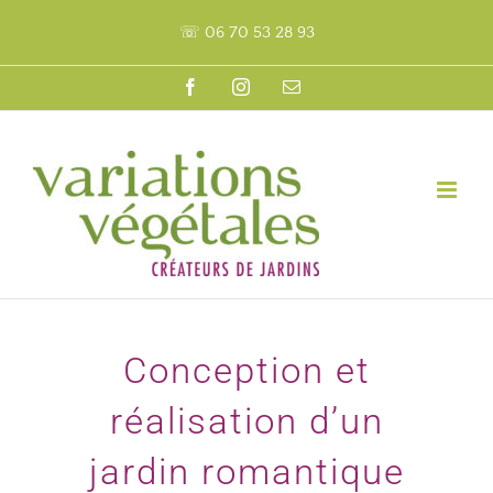
Passer
☏ 06 70 53 28 93
au
contenu
Facebook
Instagram
Email
Conception et
réalisation d’un
jardin romantique