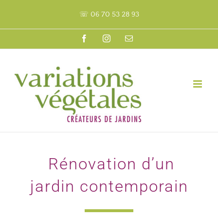
Passer
☏ 06 70 53 28 93
au
contenu
Facebook
Instagram
Email
Rénovation d’un
jardin contemporain